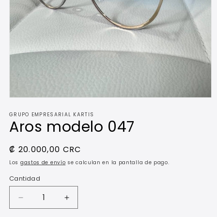
Abrir
elemento
GRUPO EMPRESARIAL KARTIS
multimedia
Aros modelo 047
1
en
una
ventana
Precio
₡ 20.000,00 CRC
modal
habitual
Los
gastos de envío
se calculan en la pantalla de pago.
Cantidad
Reducir
Aumentar
cantidad
cantidad