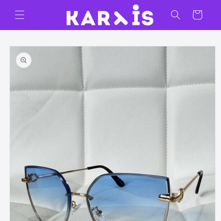
Ir
directamente
Carrito
al contenido
Ir
directamente
a la
información
del producto