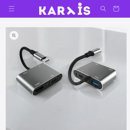
Ir
directamente
Carrito
al contenido
Ir
directamente
a la
información
del producto