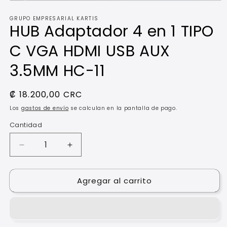
Abrir
elemento
GRUPO EMPRESARIAL KARTIS
multimedia
HUB Adaptador 4 en 1 TIPO
1
en
una
C VGA HDMI USB AUX
ventana
modal
3.5MM HC-11
Precio
₡ 18.200,00 CRC
habitual
Los
gastos de envío
se calculan en la pantalla de pago.
Cantidad
Reducir
Aumentar
cantidad
cantidad
para
para
Agregar al carrito
HUB
HUB
Adaptador
Adaptador
4
4
en
en
1
1