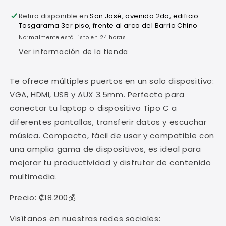
TIPO
TIPO
Retiro disponible en
San José, avenida 2da, edificio
C
C
Tosgarama 3er piso, frente al arco del Barrio Chino
VGA
VGA
Normalmente está listo en 24 horas
HDMI
HDMI
USB
USB
Ver información de la tienda
AUX
AUX
3.5MM
3.5MM
Te ofrece múltiples puertos en un solo dispositivo:
HC-
HC-
11
11
VGA, HDMI, USB y AUX 3.5mm. Perfecto para
conectar tu laptop o dispositivo Tipo C a
diferentes pantallas, transferir datos y escuchar
música. Compacto, fácil de usar y compatible con
una amplia gama de dispositivos, es ideal para
mejorar tu productividad y disfrutar de contenido
multimedia.
Precio: ₡18.200💰
Visítanos en nuestras redes sociales: