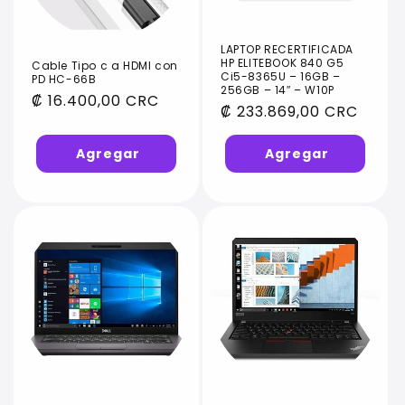
LAPTOP RECERTIFICADA
HP ELITEBOOK 840 G5
Cable Tipo c a HDMI con
Ci5-8365U – 16GB –
PD HC-66B
256GB – 14″ – W10P
Precio
₡ 16.400,00 CRC
Precio
₡ 233.869,00 CRC
habitual
habitual