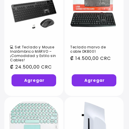
💻 Set Teclado y Mouse
Teclado marvo de
Inalámbrico MARVO –
cable DKB001
¡Comodidad y Estilo sin
Precio
₡ 14.500,00 CRC
Cables!
habitual
Precio
₡ 24.500,00 CRC
habitual