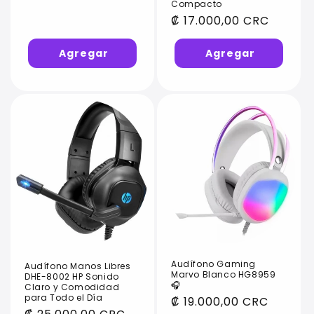
Compacto
Precio
₡ 17.000,00 CRC
habitual
Audífono Gaming
Audífono Manos Libres
Marvo Blanco HG8959
DHE-8002 HP Sonido
🎧
Claro y Comodidad
para Todo el Día
Precio
₡ 19.000,00 CRC