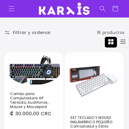
Ir
directamente
Carrito
al contenido
Filtrar y ordenar
16 productos
Combo para
Computadora HP:
Teclado, Audífonos,
Mouse y Mousepad
Precio
₡ 30.000,00 CRC
SET TECLADO Y MOUSE
habitual
INALÁMBRICO PEQUEÑO
Comodidad y Estilo