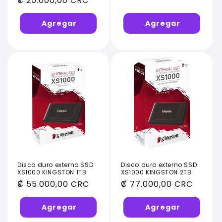
Precio
₡ 25.000,00 CRC
habitual
habitual
Disco duro externo SSD
Disco duro externo SSD
XS1000 KINGSTON 1TB
XS1000 KINGSTON 2TB
Precio
₡ 55.000,00 CRC
Precio
₡ 77.000,00 CRC
habitual
habitual