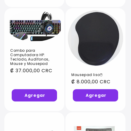
Combo para
Computadora HP:
Teclado, Audífonos,
Mouse y Mousepad
Precio
₡ 37.000,00 CRC
Mousepad liso🖱️
habitual
Precio
₡ 8.000,00 CRC
habitual