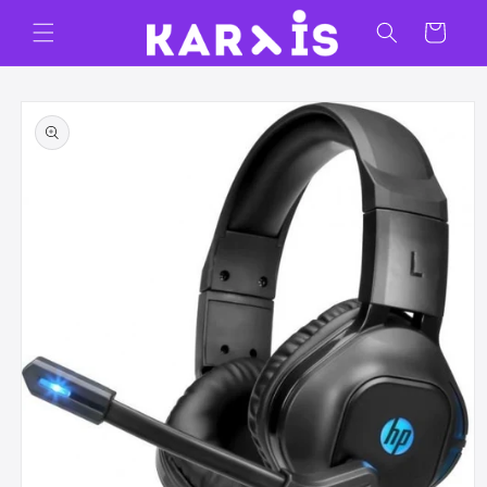
Ir
directamente
Carrito
al contenido
Ir
directamente
a la
información
del producto