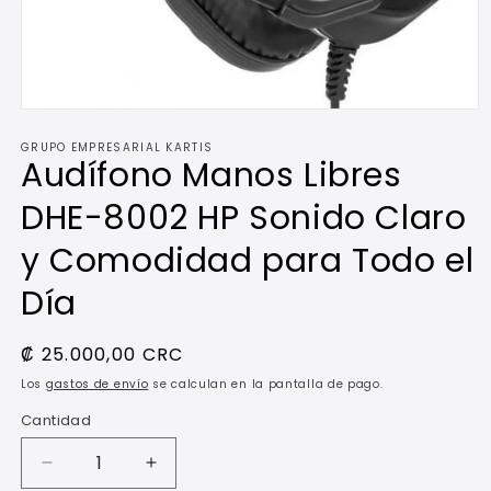
Abrir
elemento
GRUPO EMPRESARIAL KARTIS
multimedia
Audífono Manos Libres
1
en
una
DHE-8002 HP Sonido Claro
ventana
modal
y Comodidad para Todo el
Día
Precio
₡ 25.000,00 CRC
habitual
Los
gastos de envío
se calculan en la pantalla de pago.
Cantidad
Reducir
Aumentar