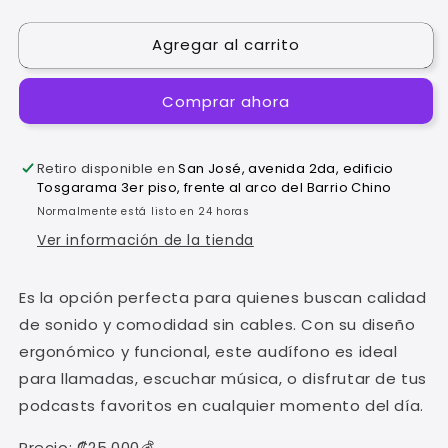
cantidad
cantidad
para
para
Agregar al carrito
Audífono
Audífono
Manos
Manos
Libres
Libres
Comprar ahora
DHE-
DHE-
8002
8002
HP
HP
Retiro disponible en
San José, avenida 2da, edificio
Sonido
Sonido
Tosgarama 3er piso, frente al arco del Barrio Chino
Claro
Claro
Normalmente está listo en 24 horas
y
y
Comodidad
Comodidad
Ver información de la tienda
para
para
Todo
Todo
Es la opción perfecta para quienes buscan calidad
el
el
Día
Día
de sonido y comodidad sin cables. Con su diseño
ergonómico y funcional, este audífono es ideal
para llamadas, escuchar música, o disfrutar de tus
podcasts favoritos en cualquier momento del día.
Precio: ₡25.000💰