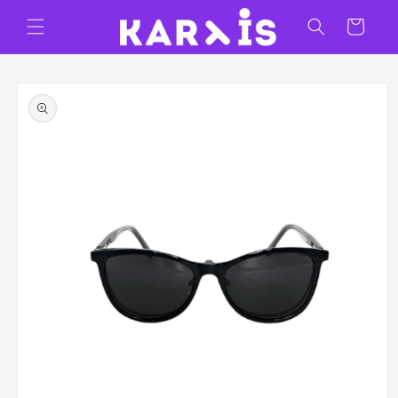
Ir
directamente
Carrito
al contenido
Ir
directamente
a la
información
del producto