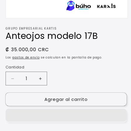
Abrir
elemento
GRUPO EMPRESARIAL KARTIS
multimedia
Anteojos modelo 17B
1
en
una
ventana
Precio
₡ 35.000,00 CRC
modal
habitual
Los
gastos de envío
se calculan en la pantalla de pago.
Cantidad
Reducir
Aumentar
cantidad
cantidad
para
para
Agregar al carrito
Anteojos
Anteojos
modelo
modelo
17B
17B