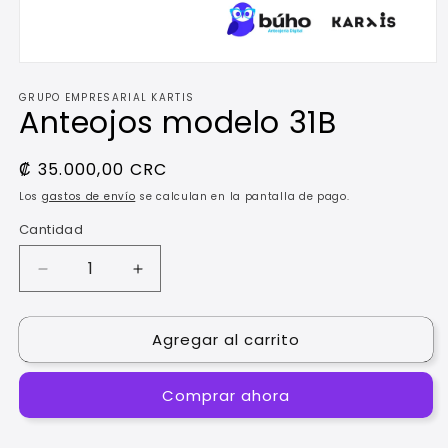
Abrir
elemento
GRUPO EMPRESARIAL KARTIS
multimedia
Anteojos modelo 31B
1
en
una
ventana
Precio
₡ 35.000,00 CRC
modal
habitual
Los
gastos de envío
se calculan en la pantalla de pago.
Cantidad
Reducir
Aumentar
cantidad
cantidad
para
para
Agregar al carrito
Anteojos
Anteojos
modelo
modelo
31B
31B
Comprar ahora