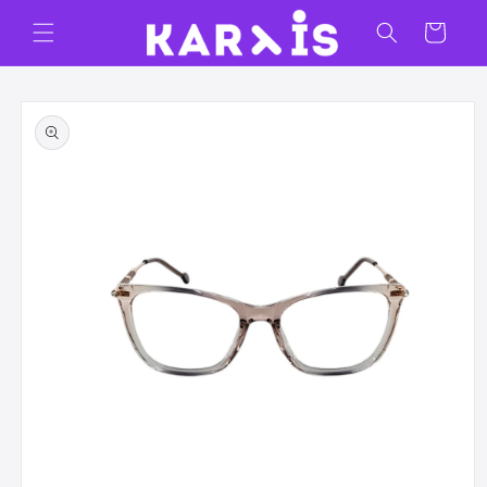
Ir
directamente
Carrito
al contenido
Ir
directamente
a la
información
del producto