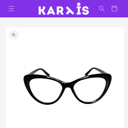
Ir
directamente
Carrito
al contenido
Ir
directamente
a la
información
del producto