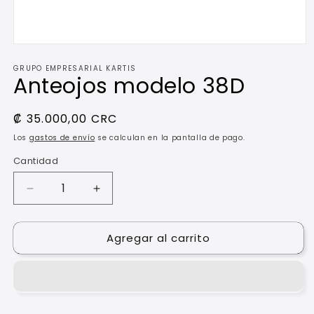
Abrir
elemento
GRUPO EMPRESARIAL KARTIS
multimedia
Anteojos modelo 38D
1
en
una
ventana
Precio
₡ 35.000,00 CRC
modal
habitual
Los
gastos de envío
se calculan en la pantalla de pago.
Cantidad
Reducir
Aumentar
cantidad
cantidad
para
para
Agregar al carrito
Anteojos
Anteojos
modelo
modelo
38D
38D