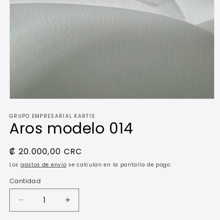
Abrir
elemento
GRUPO EMPRESARIAL KARTIS
multimedia
Aros modelo 014
1
en
una
ventana
Precio
₡ 20.000,00 CRC
modal
habitual
Los
gastos de envío
se calculan en la pantalla de pago.
Cantidad
Reducir
Aumentar
cantidad
cantidad