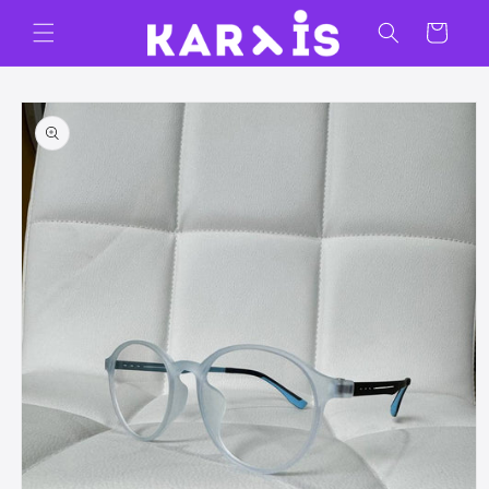
Ir
directamente
Carrito
al contenido
Ir
directamente
a la
información
del producto