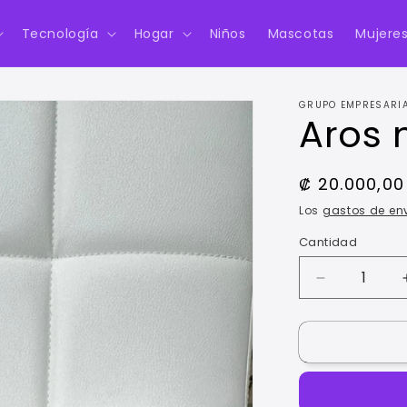
Tecnología
Hogar
Niños
Mascotas
Mujere
GRUPO EMPRESARIA
Aros 
Precio
₡ 20.000,0
habitual
Los
gastos de en
Cantidad
Reducir
cantidad
para
Aros
modelo
032