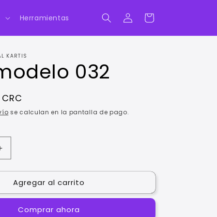
Iniciar
Carrito
s
Herramientas
sesión
L KARTIS
modelo 032
0 CRC
vío
se calculan en la pantalla de pago.
Aumentar
cantidad
para
Agregar al carrito
Aros
modelo
032
Comprar ahora