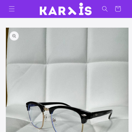
Ir
directamente
Carrito
al contenido
Ir
directamente
a la
información
del producto