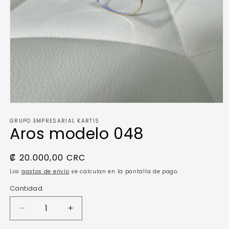
Abrir
elemento
GRUPO EMPRESARIAL KARTIS
multimedia
Aros modelo 048
1
en
una
ventana
Precio
₡ 20.000,00 CRC
modal
habitual
Los
gastos de envío
se calculan en la pantalla de pago.
Cantidad
Reducir
Aumentar
cantidad
cantidad