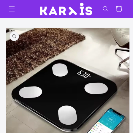
Ir
directamente
Carrito
al contenido
Ir
directamente
a la
información
del producto