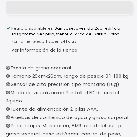
inteligente
inteligente
con
con
escala
escala
para
para
Retiro disponible en
San José, avenida 2da, edificio
grasa
grasa
Tosgarama 3er piso, frente al arco del Barrio Chino
corporal
corporal
Normalmente está listo en 24 horas
Ver información de la tienda
🟢Escala de grasa corporal
🟢Tamaño 26cmx26cm, rango de pesaje 0,1-180 kg
🟢Sensor de alta precisión tipo montaña (10g)
🟢Modo de visualización Pantalla LED de cristal
líquido
🟢Fuente de alimentación 2 pilas AAA.
🟢Pruebas de contenido de agua y grasa corporal
🟢Porcentajes: Masa ósea, BMR, edad del cuerpo,
grasa visceral, peso estándar, control de peso,