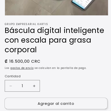
Abrir
elemento
GRUPO EMPRESARIAL KARTIS
multimedia
Báscula digital inteligente
1
en
una
con escala para grasa
ventana
modal
corporal
Precio
₡ 16.500,00 CRC
habitual
Los
gastos de envío
se calculan en la pantalla de pago.
Cantidad
Reducir
Aumentar
cantidad
cantidad
para
para
Agregar al carrito
Báscula
Báscula
digital
digital