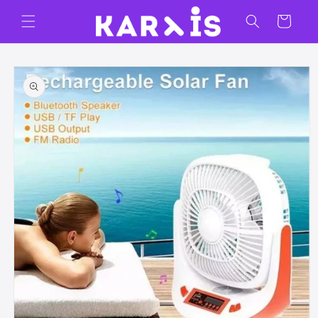
Ir
directamente
Carrito
al contenido
Ir
directamente
a la
información
del producto