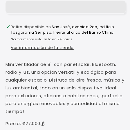
con
con
panel
panel
solar
solar
bluetooth
bluetooth
Retiro disponible en
San José, avenida 2da, edificio
radio
radio
Tosgarama 3er piso, frente al arco del Barrio Chino
y
y
Normalmente está listo en 24 horas
luz
luz
8&#39;&#39;
8&#39;&#39;
Ver información de la tienda
Mini ventilador de 8'' con panel solar, Bluetooth,
radio y luz, una opción versátil y ecológica para
cualquier espacio. Disfruta de aire fresco, música y
luz ambiental, todo en un solo dispositivo. Ideal
para exteriores, oficinas o habitaciones, ¡perfecto
para energías renovables y comodidad al mismo
tiempo!
Precio: ₡27.000💰