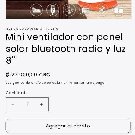
Abrir
elemento
GRUPO EMPRESARIAL KARTIS
multimedia
Mini ventilador con panel
1
en
una
solar bluetooth radio y luz
ventana
modal
8''
Precio
₡ 27.000,00 CRC
habitual
Los
gastos de envío
se calculan en la pantalla de pago.
Cantidad
Reducir
Aumentar
cantidad
cantidad
para
para
Agregar al carrito
Mini
Mini
ventilador
ventilador