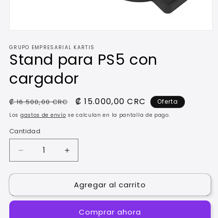
Abrir
elemento
GRUPO EMPRESARIAL KARTIS
multimedia
Stand para PS5 con
1
en
una
cargador
ventana
modal
Precio
Precio
₡ 15.000,00 CRC
₡ 16.500,00 CRC
Oferta
habitual
de
Los
gastos de envío
se calculan en la pantalla de pago.
oferta
Cantidad
Reducir
Aumentar
cantidad
cantidad
para
para
Agregar al carrito
Stand
Stand
para
para
PS5
PS5
Comprar ahora
con
con