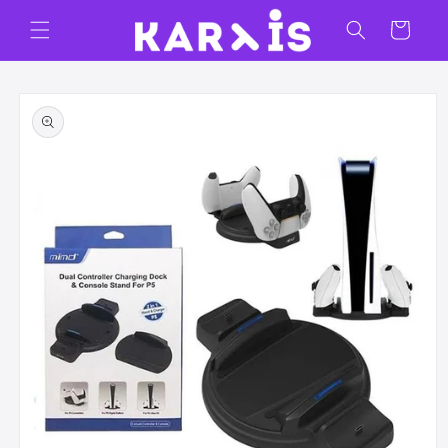
Ir
directamente
Carrito
al contenido
Ir
directamente
a la
información
del producto