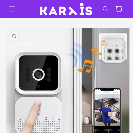
Ir
directamente
Carrito
al contenido
Ir
directamente
a la
información
del producto