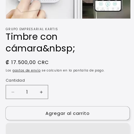
Abrir
elemento
GRUPO EMPRESARIAL KARTIS
multimedia
Timbre con
1
en
una
cámara&nbsp;
ventana
modal
Precio
₡ 17.500,00 CRC
habitual
Los
gastos de envío
se calculan en la pantalla de pago.
Cantidad
Reducir
Aumentar
cantidad
cantidad
para
para
Agregar al carrito
Timbre
Timbre
con
con
cámara&nbsp;
cámara&nbsp;