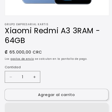
Abrir
elemento
GRUPO EMPRESARIAL KARTIS
multimedia
Xiaomi Redmi A3 3RAM -
1
en
una
64GB
ventana
modal
Precio
₡ 65.000,00 CRC
habitual
Los
gastos de envío
se calculan en la pantalla de pago.
Cantidad
Reducir
Aumentar
cantidad
cantidad
para
para
Agregar al carrito
Xiaomi
Xiaomi
Redmi
Redmi
A3
A3
3RAM
3RAM