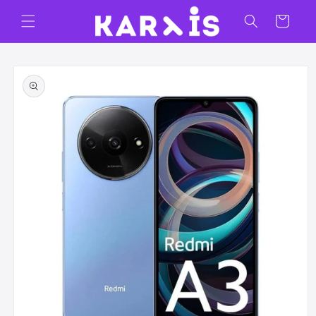
Ir
directamente
Carrito
al contenido
Ir
directamente
a la
información
del producto